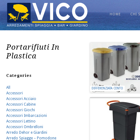
HOME
CHI 
Portarifiuti In
Plastica
Categories
All
DIFFERENZIATA CENTO
Accessori
Accessori Acciaio
Accessori Cabine
Accessori Giochi
Accessori Imbarcazioni
Accessori Lettino
Accessori Ombrelloni
Arredo Dehor e Giardini
Arredo Spiagge – Pomodone