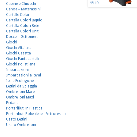
NELLO
Cabine e Chioschi
Canoe – Materassini
Cartelle Colori
Cartella Colori Jaquio
Cartella Colori Rete
Cartella Colori Uniti
Docce – Gettoniere
Giochi
Giochi Altalena
Giochi Casetta
Giochi Fantacastelli
Giochi Polietilene
Imbarcazioni
Imbarcazioni a Remi
Isole Ecologiche
Lettini da Spiaggia
Ombrelloni Mare
Ombrelloni Maxi
Pedane
Portarifiuti in Plastica
Portarifiuti Polietilene e Vetroresina
Usato Lettini
Usato Ombrelloni