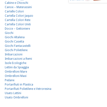
Cabine e Chioschi
Canoe – Materassini
Cartelle Colori
Cartella Colori Jaquio
Cartella Colori Rete
Cartella Colori Uniti
Docce – Gettoniere
Giochi
Giochi Altalena
Giochi Casetta
Giochi Fantacastelli
Giochi Polietilene
Imbarcazioni
Imbarcazioni a Remi
Isole Ecologiche
Lettini da Spiaggia
Ombrelloni Mare
Ombrelloni Maxi
Pedane
Portarifiuti in Plastica
Portarifiuti Polietilene e Vetroresina
Usato Lettini
Usato Ombrelloni