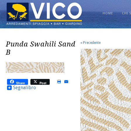
HOME
CHI 
Punda Swahili Sand
« Precedente
B
Share
Post
Segnalibro