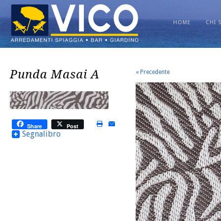
HOME
CHI 
Punda Masai A
« Precedente
Share
Post
Segnalibro