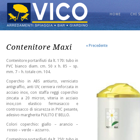
HOME
CHI 
Contenitore Maxi
« Precedente
Contenitore portarifiuti da lt. 170: tubo in
PVC bianco diam. cm. 50 x h. 85 – sp.
mm. 7 – h. totale cm. 104.
Coperchio in ABS antiurto, verniciato
antigraffio, anti UV, cerniera rinforzata in
acciaio inox, con staffa reggi coperchio
zincata a 20 micron, viteria in acciaio
inox,con elastico fermasacco e
controsacco di sicurezza in PVC pesante,
adesivo margherita PULITO E’ BELLO.
Colori coperchio: giallo – arancio –
rosso – verde – azzurro.
Contenitore portarifiuti da lt. 250: tubo in