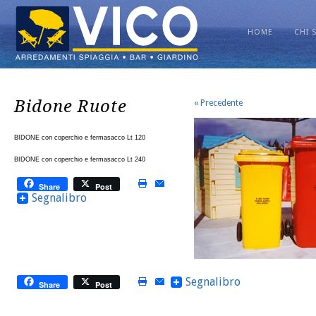
HOME
CHI 
Bidone Ruote
« Precedente
BIDONE con coperchio e fermasacco Lt 120
BIDONE con coperchio e fermasacco Lt 240
Share
Post
Segnalibro
Segnalibro
Share
Post